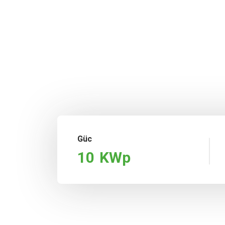
Güc
10
KWp