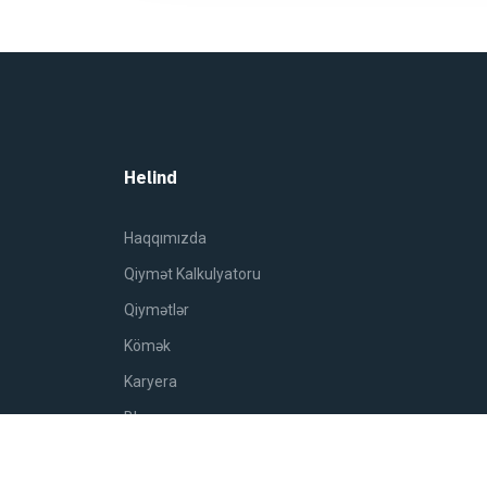
Helind
Haqqımızda
Qiymət Kalkulyatoru
Qiymətlər
Kömək
Karyera
Blog