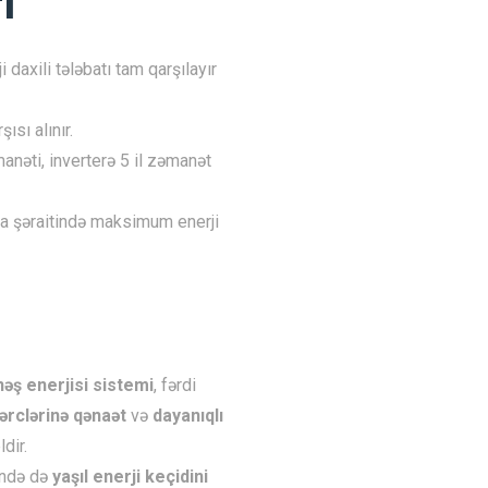
ı
 daxili tələbatı tam qarşılayır
ısı alınır.
nəti, inverterə 5 il zəmanət
a şəraitində maksimum enerji
nəş enerjisi sistemi
, fərdi
xərclərinə qənaət
və
dayanıqlı
dir.
rində də
yaşıl enerji keçidini