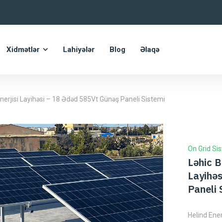
Xidmətlər
Lahiyələr
Blog
Əlaqə
nerjisi Layihəsi – 18 Ədəd 585Vt Günəş Paneli Sistemi
On Grid Si
Ləhic B
Layihə
Paneli 
Helind Ener