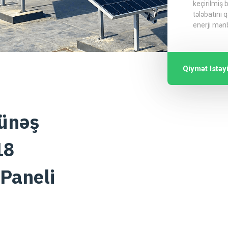
keçirilmiş 
tələbatını 
enerji mən
Qiymət Istəy
Günəş
18
Paneli