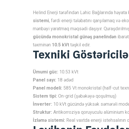
Helind Enerji tərəfindən Ləhic Bağlarında həyata
sistemi
, fərdi enerji tələbatını qarşılamaq və ek
mənbəyi yaratmaq məqsədi daşıyır. Quraşdırılm
gücündə monokristal günəş panelindən
ibarət
təxminən
10.5 kVt
təşkil edir.
Texniki Göstəricilə
Ümumi güc:
10.53 kVt
Panel sayı:
18 ədəd
Panel modeli:
585 Vt monokristal (half-cut texn
Sistem tipi:
On-grid (şəbəkəyə qoşulmuş)
İnverter:
10 kVt gücündə yüksək səmərəli model
Struktur:
Antikorroziya qoruyuculu alüminium k
İzləmə sistemi:
Real vaxtda enerji istehsalının 