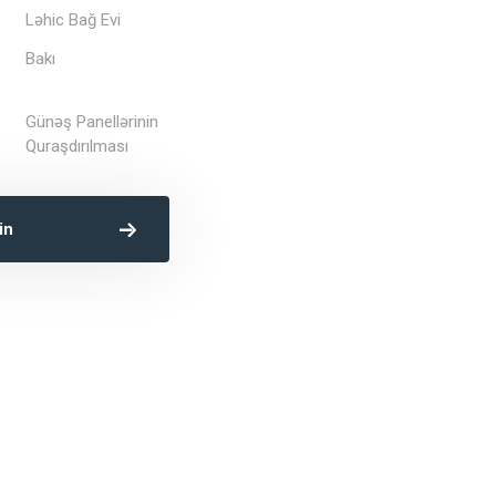
Ləhic Bağ Evi
Bakı
Günəş Panellərinin
Quraşdırılması
in