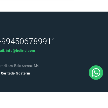
+994506789911
ail:
info@helind.com
məli qəs. Bakı-Şamaxı M4.
Xəritədə Göstərin