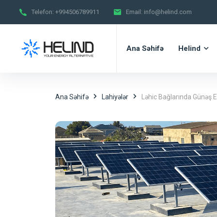
Telefon:
+994506789911
Email:
info@helind.com
Ana Səhifə
Helind
Ana Səhifə
Lahiyələr
Ləhic Bağlarında Günəş E