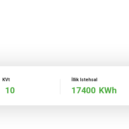
KVt
İllik Istehsal
10
17400
KWh