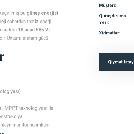
Müştəri:
 keçirilmiş bu
günəş enerjisi
Quraşdırılma
oloji cəhətdən təmiz enerji
Yeri:
ış sistem
18 ədəd 585 Vt
Xidmətlər:
dir. Ümumi sistem gücü
r
Qiymət Istəy
ologiyası)
, MPPT texnologiyası ilə
onstruksiya
onlayn monitorinq imkanı