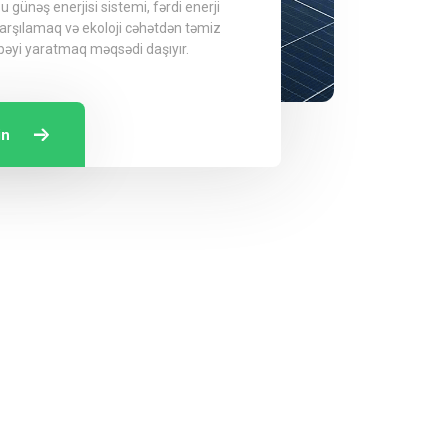
bu günəş enerjisi sistemi, fərdi enerji
qarşılamaq və ekoloji cəhətdən təmiz
bəyi yaratmaq məqsədi daşıyır.
in