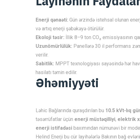
Layihənin Faydalar
Enerji qənaəti:
Gün ərzində istehsal olunan enerji
və artıq enerji şəbəkəyə ötürülür.
Ekoloji təsir:
İllik 8–9 ton CO₂ emissiyasının qarş
Uzunömürlülük:
Panellərə 30 il performans zəma
verilir.
Sabitlik:
MPPT texnologiyası sayəsində hər hav
hasilatı təmin edilir.
Əhəmiyyəti
Ləhic Bağlarında quraşdırılan bu
10.5 kVt-lıq gü
təsərrüfatlar üçün
enerji müstəqilliyi
,
elektrik 
enerji istifadəsi
baxımından nümunəvi bir model
Helind Enerji bu cür layihələrlə Bakının bağ evlə