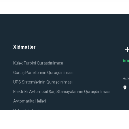
Xidmətlər
Em
Külək Turbini Quraşdırılması
Günəş Panellərinin Quraşdırılması
Hök
UPS Sistemlərinin Quraşdırılması
Elektrikli Avtomobil Şarj Stansiyalarının Quraşdırılması
Avtomatika Həlləri
Helind Istehsalı