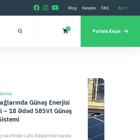
Blog
Karyera
FAQ
Az
0
Portala Keçin
stemlər
ağlarında Günəş Enerjisi
si – 18 Ədəd 585Vt Günəş
Sistemi
ji tərəfindən Ləhic Bağlarında həyata