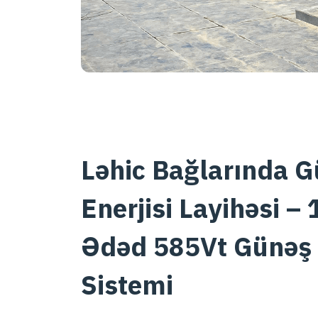
Ləhic Bağlarında 
Enerjisi Layihəsi – 
Ədəd 585Vt Günəş 
Sistemi