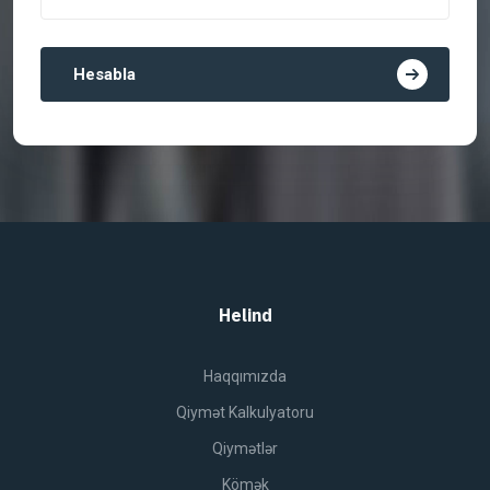
Hesabla
Helind
Haqqımızda
Qiymət Kalkulyatoru
Qiymətlər
Kömək