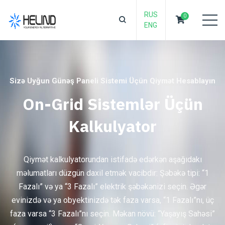
RUS
0
ENG
Sizə Uyğun Günəş Paneli Sistemi Üçün Qiymət Hesablayın
On-Grid Sistemlər Üçün
Kalkulyator
Qiymət kalkulyatorundan istifadə edərkən aşağıdakı
məlumatları düzgün daxil etmək vacibdir: Şəbəkə tipi: “1
Fazalı” və ya “3 Fazalı” elektrik şəbəkənizi seçin. Əgər
evinizdə və ya obyektinizdə tək faza varsa, “1 Fazalı”nı, üç
faza varsa “3 Fazalı”nı seçin. Məkan növü: “Yaşayış Sahəsi”