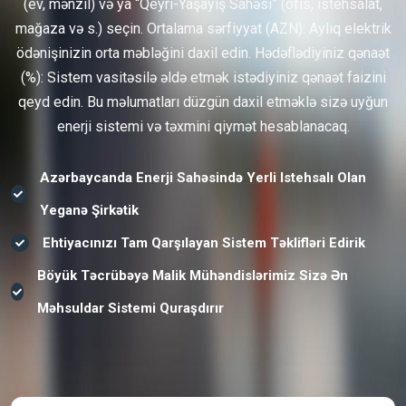
(ev, mənzil) və ya “Qeyri-Yaşayış Sahəsi” (ofis, istehsalat,
mağaza və s.) seçin. Ortalama sərfiyyat (AZN): Aylıq elektrik
ödənişinizin orta məbləğini daxil edin. Hədəflədiyiniz qənaət
(%): Sistem vasitəsilə əldə etmək istədiyiniz qənaət faizini
qeyd edin. Bu məlumatları düzgün daxil etməklə sizə uyğun
enerji sistemi və təxmini qiymət hesablanacaq.
Azərbaycanda Enerji Sahəsində Yerli Istehsalı Olan
Yeganə Şirkətik
Ehtiyacınızı Tam Qarşılayan Sistem Təklifləri Edirik
Böyük Təcrübəyə Malik Mühəndislərimiz Sizə Ən
Məhsuldar Sistemi Quraşdırır