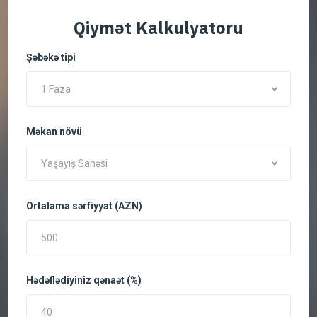
Qiymət Kalkulyatoru
Şəbəkə tipi
1 Faza
Məkan növü
Yaşayış Sahəsi
Ortalama sərfiyyat (AZN)
Hədəflədiyiniz qənaət (%)