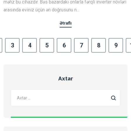
məhz bu cihazdır. Bəs bazardakı onlarla fərqli inverter növləri
arasında eviniz üçün ən doğrusunu n...
Ətraflı
3
4
5
6
7
8
9
Axtar