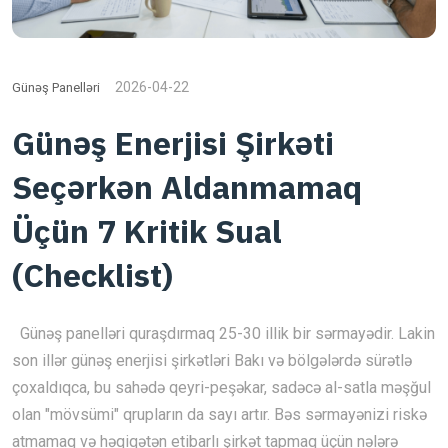
2026-04-22
Günəş Panelləri
Günəş Enerjisi Şirkəti
Seçərkən Aldanmamaq
Üçün 7 Kritik Sual
(Checklist)
Günəş panelləri quraşdırmaq 25-30 illik bir sərmayədir. Lakin
son illər günəş enerjisi şirkətləri Bakı və bölgələrdə sürətlə
çoxaldıqca, bu sahədə qeyri-peşəkar, sadəcə al-satla məşğul
olan "mövsümi" qrupların da sayı artır. Bəs sərmayənizi riskə
atmamaq və həqiqətən etibarlı şirkət tapmaq üçün nələrə