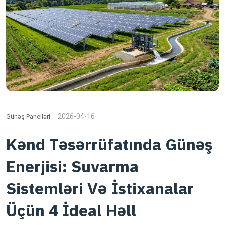
2026-04-16
Günəş Panelləri
Kənd Təsərrüfatında Günəş
Enerjisi: Suvarma
Sistemləri Və İstixanalar
Üçün 4 İdeal Həll