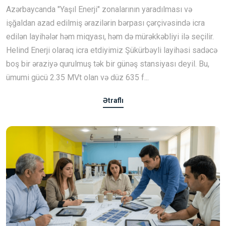
Azərbaycanda "Yaşıl Enerji" zonalarının yaradılması və
işğaldan azad edilmiş ərazilərin bərpası çərçivəsində icra
edilən layihələr həm miqyası, həm də mürəkkəbliyi ilə seçilir.
Helind Enerji olaraq icra etdiyimiz Şükürbəyli layihəsi sadəcə
boş bir əraziyə qurulmuş tək bir günəş stansiyası deyil. Bu,
ümumi gücü 2.35 MVt olan və düz 635 f...
Ətraflı