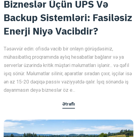
Bizneslər Üçün UPS Və
Backup Sistemləri: Fasiləsiz
Enerji Niyə Vacibdir?
Təsəvvür edin: ofisdə vacib bir onlayn görüşdəsiniz,
mühasibatlıq proqramında aylıq hesabatlar bağlanır və ya
serverlər üzərində kritik müştəri məlumatları işlənir... və qəfil
işıq sönür. Məlumatlar silinir, aparatlar sıradan çıxır, işçilər isə
ən az 15-20 dəqiqə passiv vəziyyətdə qalır. İşıq sönəndə iş
dayanmasın deyə bizneslər öz e...
Ətraflı