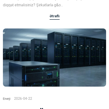
diqqət etməlisiniz? Şirkətlərlə g&o...
Ətraflı
2026-04-22
Enerji