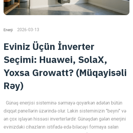
2026-03-13
Enerji
Eviniz Üçün İnverter
Seçimi: Huawei, SolaX,
Yoxsa Growatt? (Müqayisəli
Rəy)
Günəş enerjisi sisteminə sərmayə qoyarkən adətən bütün
diqqət panellərin üzərində olur. Lakin sisteminizin "beyni" və
ən çox işləyən hissəsi inverterlərdir. Günəşdən gələn enerjini
evinizdəki cihazların istifadə edə biləcəyi formaya salan