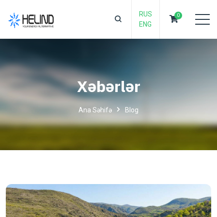
RUS
0
ENG
Xəbərlər
Ana Səhifə
Blog