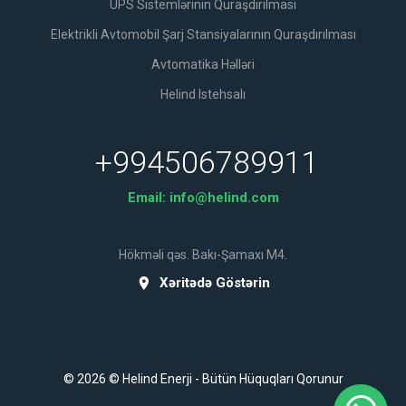
UPS Sistemlərinin Quraşdırılması
Elektrikli Avtomobil Şarj Stansiyalarının Quraşdırılması
Avtomatika Həlləri
Helind Istehsalı
+994506789911
Email:
info@helind.com
Hökməli qəs. Bakı-Şamaxı M4.
Xəritədə Göstərin
© 2026 © Helind Enerji - Bütün Hüquqları Qorunur