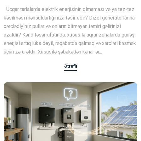
Ucqar tarlalarda elektrik enerjisinin olmaması və ya tez-tez
kəsilməsi məhsuldarlığınıza təsir edir? Dizel generatorlarına
xərclədiyiniz pullar və onların bitməyən təmiri gəlirinizi
azaldır? Kənd təsərrüfatında, xüsusilə aqrar zonalarda günəş
enerjisi artıq lüks deyil, rəqabətdə qalmaq və xərcləri kəsmək
üçün zərurətdir. Xüsusilə şəbəkədən kənar ər...
Ətraflı