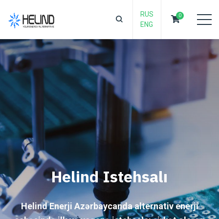
RUS
0
ENG
Helind Istehsalı
Helind Enerji Azərbaycanda alternativ enerji