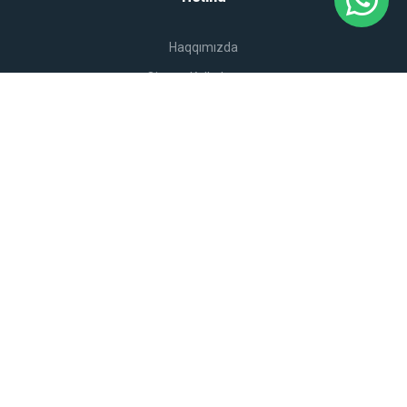
Haqqımızda
Qiymət Kalkulyatoru
Qiymətlər
Kömək
Karyera
Blog
Xidmətlər
Külək Turbini Quraşdırılması
Günəş Panellərinin Quraşdırılması
UPS Sistemlərinin Quraşdırılması
Elektrikli Avtomobil Şarj Stansiyalarının Quraşdırılması