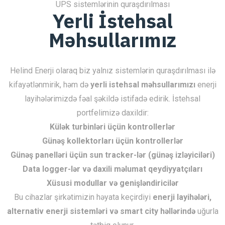
UPS sistemlərinin quraşdırılması
Yerli İstehsal
Məhsullarımız
Helind Enerji olaraq biz yalnız sistemlərin quraşdırılması ilə
kifayətlənmirik, həm də
yerli istehsal məhsullarımızı
enerji
layihələrimizdə fəal şəkildə istifadə edirik. İstehsal
portfelimizə daxildir:
Külək turbinləri üçün kontrollerlər
Günəş kollektorları üçün kontrollerlər
Günəş panelləri üçün sun tracker-lər (günəş izləyiciləri)
Data logger-lər və daxili məlumat qeydiyyatçıları
Xüsusi modullar və genişləndiricilər
Bu cihazlar şirkətimizin həyata keçirdiyi
enerji layihələri,
alternativ enerji sistemləri və smart city həllərində
uğurla