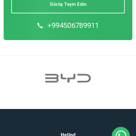
Görüş Təyin Edin
+994506789911
Helind