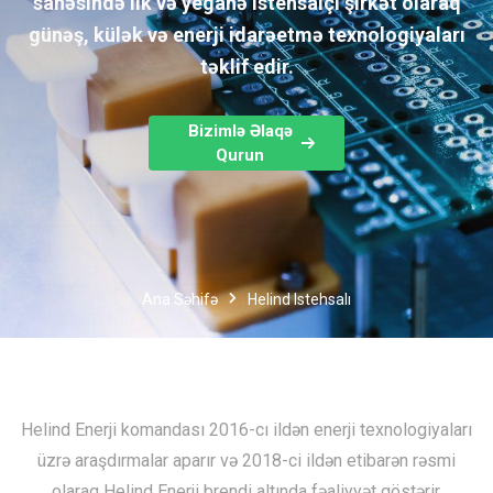
sahəsində ilk və yeganə istehsalçı şirkət olaraq
günəş, külək və enerji idarəetmə texnologiyaları
təklif edir.
Bizimlə Əlaqə
Qurun
Ana Səhifə
Helind Istehsalı
Helind Enerji komandası 2016-cı ildən enerji texnologiyaları
üzrə araşdırmalar aparır və 2018-ci ildən etibarən rəsmi
olaraq Helind Enerji brendi altında fəaliyyət göstərir.