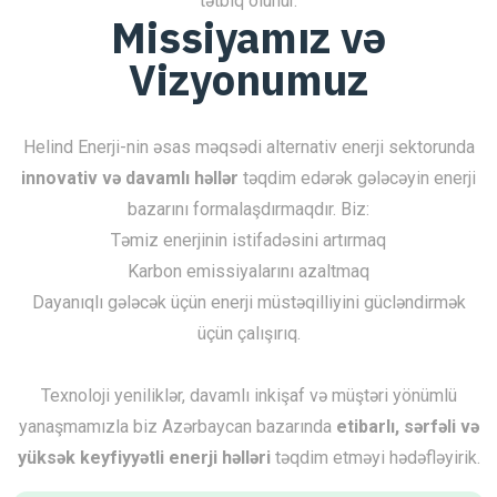
tətbiq olunur.
Missiyamız və
Vizyonumuz
Helind Enerji-nin əsas məqsədi alternativ enerji sektorunda
innovativ və davamlı həllər
təqdim edərək gələcəyin enerji
bazarını formalaşdırmaqdır. Biz:
Təmiz enerjinin istifadəsini artırmaq
Karbon emissiyalarını azaltmaq
Dayanıqlı gələcək üçün enerji müstəqilliyini gücləndirmək
üçün çalışırıq.
Texnoloji yeniliklər, davamlı inkişaf və müştəri yönümlü
yanaşmamızla biz Azərbaycan bazarında
etibarlı, sərfəli və
yüksək keyfiyyətli enerji həlləri
təqdim etməyi hədəfləyirik.