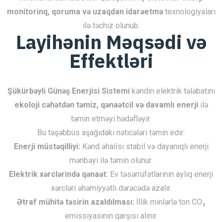
monitorinq, qoruma və uzaqdan idarəetmə
texnologiyaları
ilə təchiz olunub.
Layihənin Məqsədi və
Effektləri
Şükürbəyli Günəş Enerjisi Sistemi
kəndin elektrik tələbatını
ekoloji cəhətdən təmiz, qənaətcil və davamlı enerji
ilə
təmin etməyi hədəfləyir.
Bu təşəbbüs aşağıdakı nəticələri təmin edir:
Enerji müstəqilliyi:
Kənd əhalisi stabil və dayanıqlı enerji
mənbəyi ilə təmin olunur.
Elektrik xərclərində qənaət:
Ev təsərrüfatlarının aylıq enerji
xərcləri əhəmiyyətli dərəcədə azalır.
Ətraf mühitə təsirin azaldılması:
İllik minlərlə ton CO₂
emissiyasının qarşısı alınır.