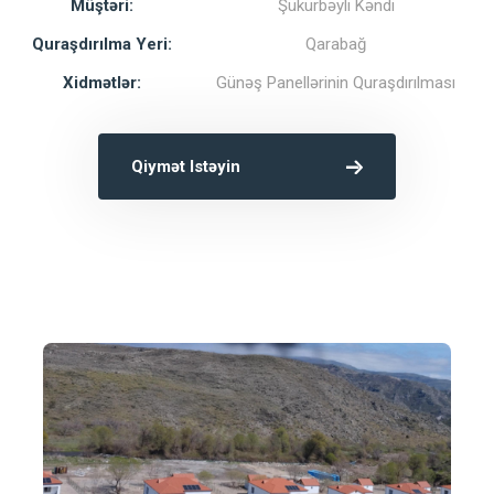
Müştəri:
Şükürbəyli Kəndi
Quraşdırılma Yeri:
Qarabağ
Xidmətlər:
Günəş Panellərinin Quraşdırılması
Qiymət Istəyin