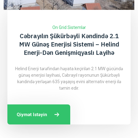
On Grid Sistemlər
Cəbrayılın Şükürbəyli Kəndində 2.1
MW Günəş Enerjisi Sistemi – Helind
Enerji-Dən Genişmiqyaslı Layihə
Helind Enerji tərəfindən həyata keçirilən 2.1 MW gücündə
günəş enerjisi layihəsi, Cəbrayıl rayonunun Şükürbəyli
kəndində yerləşən 635 yaşayış evini alternativ enerji ilə
təmin edir.
Qiymət Istəyin