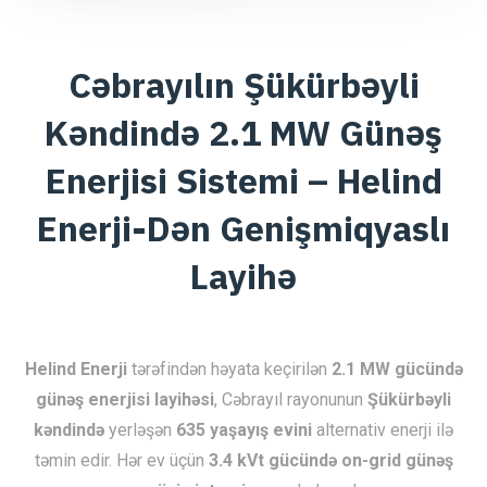
Cəbrayılın Şükürbəyli
Kəndində 2.1 MW Günəş
Enerjisi Sistemi – Helind
Enerji-Dən Genişmiqyaslı
Layihə
Helind Enerji
tərəfindən həyata keçirilən
2.1 MW gücündə
günəş enerjisi layihəsi
, Cəbrayıl rayonunun
Şükürbəyli
kəndində
yerləşən
635 yaşayış evini
alternativ enerji ilə
təmin edir. Hər ev üçün
3.4 kVt gücündə on-grid günəş