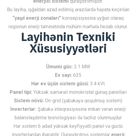
enerjisi sistemi
quraşdırılmışdır.
Bu layihə, işğaldan azad edilmiş ərazilərdə həyata keçirilən
“yaşıl enerji zonaları”
konsepsiyasına uyğun olaraq
regionun enerji təminatında mühüm mərhələ hesab olunur.
Layihənin Texniki
Xüsusiyyətləri
Ümumi güc:
2.1 MW
Ev sayı:
635
Hər ev üçün sistem gücü:
3.4 kVt
Panel tipi:
Yüksək səmərəli monokristal günəş panelləri
Sistem növü:
On-grid (şəbəkəyə qoşulmuş sistem)
İnverterlər:
Şəbəkə inteqrasiyasına imkan verən enerji
balanslaşdırma texnologiyası ilə təchiz olunmuşdur
Hər sistem 6 ədəd yüksək keyfiyyətli panel və güclü
inverterlərdən ibarətdir. Quraşdırılmış sistemlər
enerji