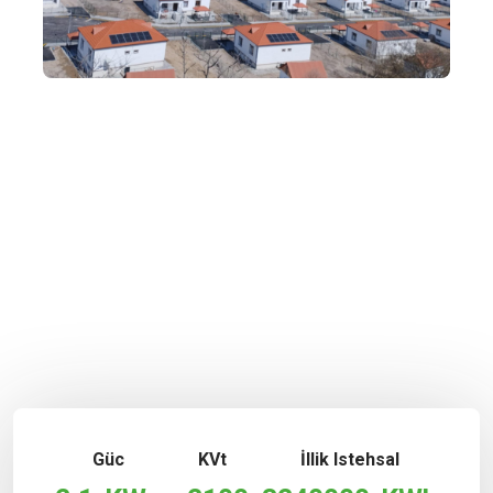
Güc
KVt
İllik Istehsal