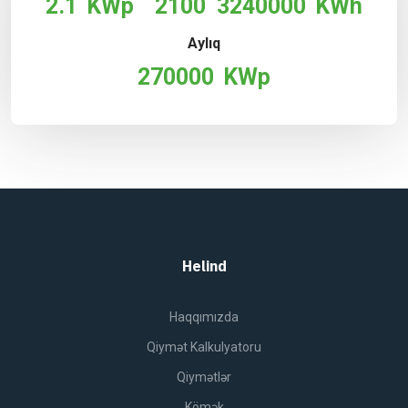
2.1
KWp
2100
3240000
KWh
Aylıq
270000
KWp
Helind
Haqqımızda
Qiymət Kalkulyatoru
Qiymətlər
Kömək