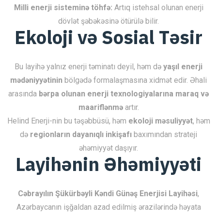
Milli enerji sisteminə töhfə:
Artıq istehsal olunan enerji
dövlət şəbəkəsinə ötürülə bilir.
Ekoloji və Sosial Təsir
Bu layihə yalnız enerji təminatı deyil, həm də
yaşıl enerji
mədəniyyətinin
bölgədə formalaşmasına xidmət edir. Əhali
arasında
bərpa olunan enerji texnologiyalarına maraq və
maariflənmə
artır.
Helind Enerji-nin bu təşəbbüsü, həm
ekoloji məsuliyyət
, həm
də
regionların dayanıqlı inkişafı
baxımından strateji
əhəmiyyət daşıyır.
Layihənin Əhəmiyyəti
Cəbrayılın Şükürbəyli Kəndi Günəş Enerjisi Layihəsi
,
Azərbaycanın işğaldan azad edilmiş ərazilərində həyata