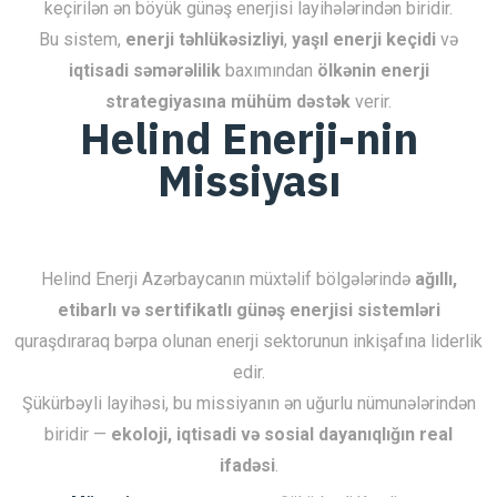
keçirilən ən böyük günəş enerjisi layihələrindən biridir.
Bu sistem,
enerji təhlükəsizliyi
,
yaşıl enerji keçidi
və
iqtisadi səmərəlilik
baxımından
ölkənin enerji
strategiyasına mühüm dəstək
verir.
Helind Enerji-nin
Missiyası
Helind Enerji Azərbaycanın müxtəlif bölgələrində
ağıllı,
etibarlı və sertifikatlı günəş enerjisi sistemləri
quraşdıraraq bərpa olunan enerji sektorunun inkişafına liderlik
edir.
Şükürbəyli layihəsi, bu missiyanın ən uğurlu nümunələrindən
biridir —
ekoloji, iqtisadi və sosial dayanıqlığın real
ifadəsi
.