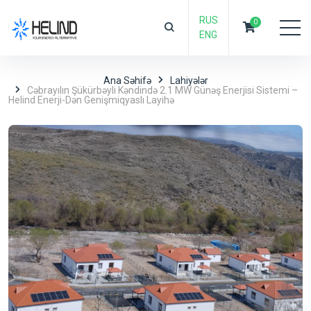
RUS
0
ENG
Ana Səhifə
Lahiyələr
Cəbrayılın Şükürbəyli Kəndində 2.1 MW Günəş Enerjisi Sistemi –
Helind Enerji-Dən Genişmiqyaslı Layihə