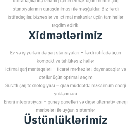
istifadəçilərinə rahatlıq təmin etmək üçün müasir şarj
stansiyalarının quraşdırılması ilə məşğuldur. Biz fərdi
istifadəçilər, bizneslər və ictimai məkanlar üçün tam həllər
təqdim edirik.
Xidmətlərimiz
Ev və iş yerlərində şarj stansiyaları – fərdi istifadə üçün
kompakt və təhlükəsiz həllər
İctimai şarj məntəqələri – ticarət mərkəzləri, dayanacaqlar və
otellər üçün optimal seçim
Sürətli şarj texnologiyası – qısa müddətdə maksimum enerji
yüklənməsi
Enerji inteqrasiyası – günəş panelləri və digər alternativ enerji
mənbələri ilə uyğun sistemlər
Üstünlüklərimiz