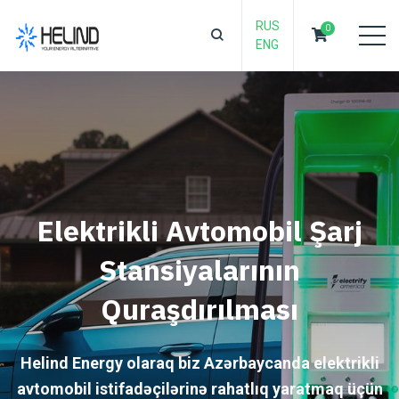
RUS
0
ENG
Elektrikli Avtomobil Şarj
Stansiyalarının
Quraşdırılması
Helind Energy olaraq biz Azərbaycanda elektrikli
avtomobil istifadəçilərinə rahatlıq yaratmaq üçün