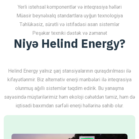
Yerli istehsal komponentlər və inteqrasiya həlləri
Müasir beynəlxalq standartlara uyğun texnologiya
Təhlükəsiz, sürətli və istifadəsi asan sistemlər
Peşəkar texniki dəstək və zəmanət
Niyə Helind Energy?
Helind Energy yalnız şarj stansiyalarının quraşdırılması ilə
kifayətlənmir. Biz alternativ enerji mənbələri ilə inteqrasiya
olunmuş ağıllı sistemlər təqdim edirik. Bu yanaşma
sayəsində müştərilərimiz həm ekoloji cəhətdən təmiz, həm də
iqtisadi baxımdan sərfəli enerji həllərinə sahib olur.