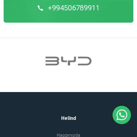
+994506789911
Helind
Haqqımızda