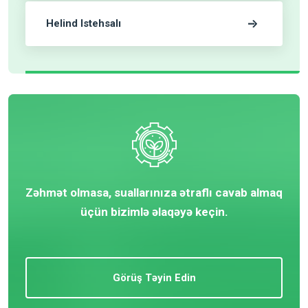
Helind Istehsalı
Zəhmət olmasa, suallarınıza ətraflı cavab almaq
üçün bizimlə əlaqəyə keçin.
Görüş Təyin Edin