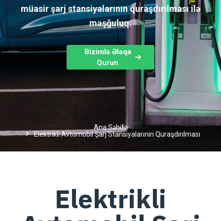
müasir şarj stansiyalarının quraşdırılması ilə
məşğuluq.
Bizimlə Əlaqə
Qurun
Ana Səhifə
Elektrikli Avtomobil Şarj Stansiyalarının Quraşdırılması
Elektrikli