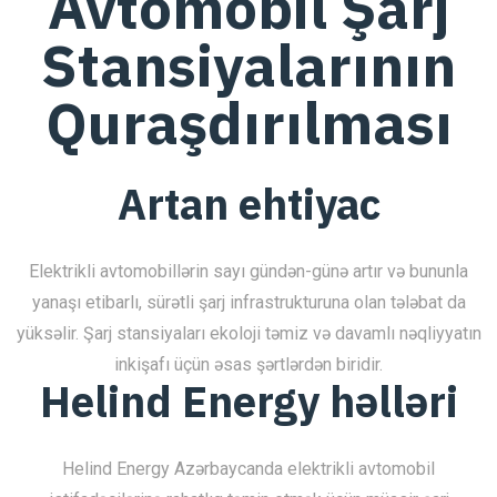
Avtomobil Şarj
Stansiyalarının
Quraşdırılması
Artan ehtiyac
Elektrikli avtomobillərin sayı gündən-günə artır və bununla
yanaşı etibarlı, sürətli şarj infrastrukturuna olan tələbat da
yüksəlir. Şarj stansiyaları ekoloji təmiz və davamlı nəqliyyatın
inkişafı üçün əsas şərtlərdən biridir.
Helind Energy həlləri
Helind Energy Azərbaycanda elektrikli avtomobil