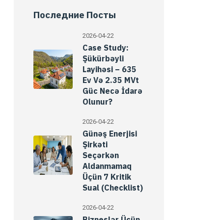
Последние Посты
2026-04-22
Case Study:
Şükürbəyli
Layihəsi – 635
Ev Və 2.35 MVt
Güc Necə İdarə
Olunur?
2026-04-22
Günəş Enerjisi
Şirkəti
Seçərkən
Aldanmamaq
Üçün 7 Kritik
Sual (Checklist)
2026-04-22
Bizneslər Üçün