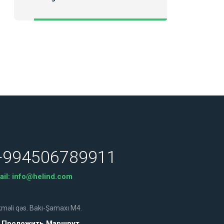
+994506789911
ail:
info@helind.com
məli qəs. Bakı-Şamaxı M4.
Проложить Маршрут