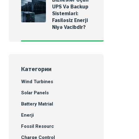
UPS Və Backup
Sistemləri:
Fasiləsiz Enerji
Niyə Vacibdir?
Категории
Wind Turbines
Solar Panels
Battery Matrial
Enerji
Fossil Resourc
Charge Control