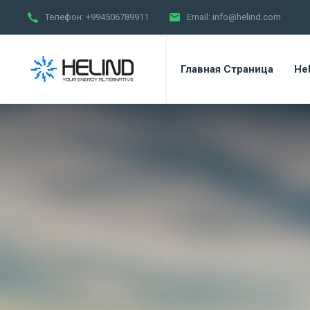
Телефон:
+994506789911
Email:
info@helind.com
Главная Страница
Hel