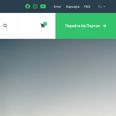
Блог
Карьера
FAQ
Ru
0
Перейти На Портал