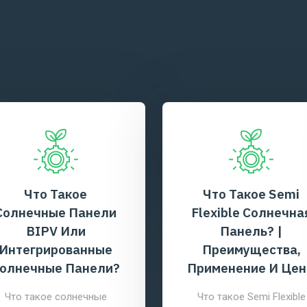
Что Такое Semi
Что Такое
Flexible Солнечная
Двусторонняя
Панель? |
Солнечная Панел
Преимущества,
Что такое двустороння
рименение И Цены
солнечная панель?
Двусторонние солнечн
Что такое Semi Flexible