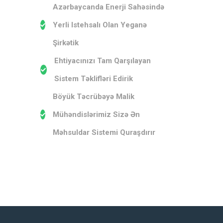
Azərbaycanda Enerji Sahəsində
Yerli Istehsalı Olan Yeganə
Şirkətik
Ehtiyacınızı Tam Qarşılayan
Sistem Təklifləri Edirik
Böyük Təcrübəyə Malik
Mühəndislərimiz Sizə Ən
Məhsuldar Sistemi Quraşdırır