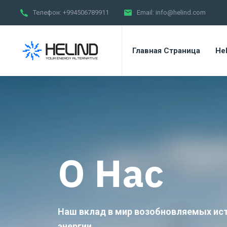
Телефон:
+994506789911
Email:
info@helind.com
Главная Страница
Hel
O Нас
Наш вклад в мир возобновляемых ис
энергии