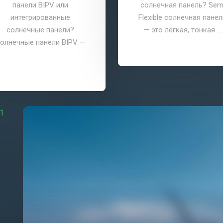
панели — один из самы
солнечная панель? Semi
инновац...
Flexible солнечная панель
— это лёгкая, тонкая ...
1