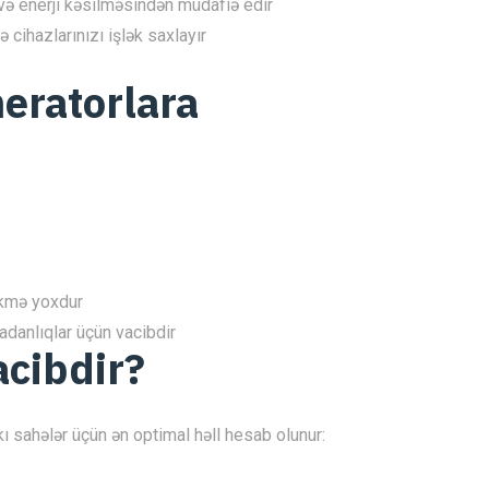
n və enerji kəsilməsindən müdafiə edir
cihazlarınızı işlək saxlayır
eratorlara
ikmə yoxdur
adanlıqlar üçün vacibdir
acibdir?
akı sahələr üçün ən optimal həll hesab olunur: