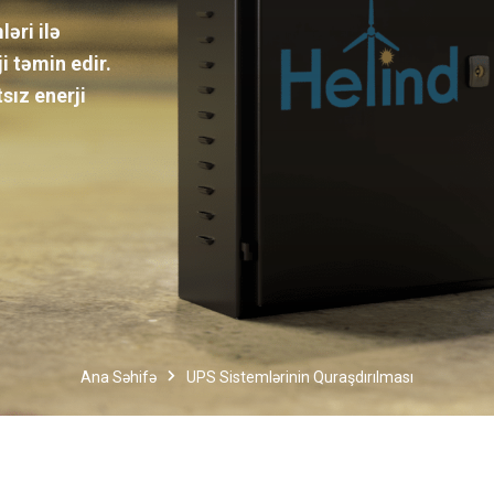
əri ilə
ji təmin edir.
sız enerji
Ana Səhifə
UPS Sistemlərinin Quraşdırılması