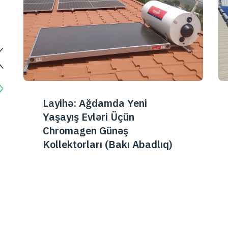
Layihə: Schlumberger Üçün
Sənaye Miqyaslı Günəş
Kollektoru Sistemi