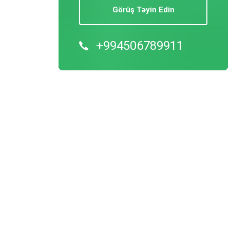
Görüş Təyin Edin
+994506789911