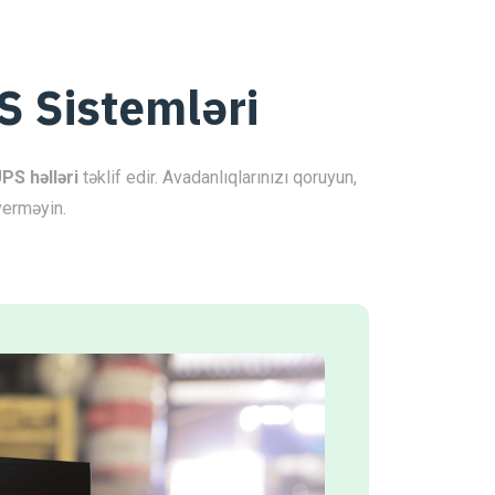
S Sistemləri
UPS həlləri
təklif edir. Avadanlıqlarınızı qoruyun,
verməyin.