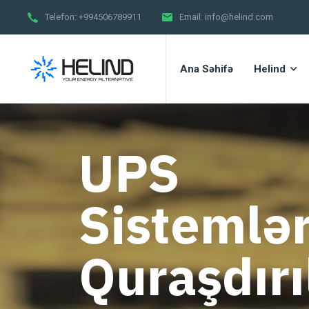
Telefon:
+994506789911
Email:
info@helind.com
Ana Səhifə
Helind
UPS
Sistemlər
Quraşdır