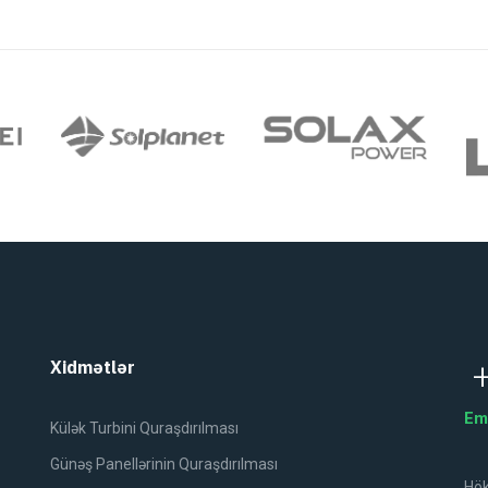
Xidmətlər
Em
Külək Turbini Quraşdırılması
Günəş Panellərinin Quraşdırılması
Hök