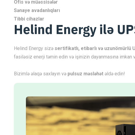
Ofis və müəssisələr
Sənaye avadanlıqları
Tibbi cihazlar
Helind Energy ilə UP
Helind Energy sizə
sertifikatlı, etibarlı və uzunömürlü 
fasiləsiz enerji təmin edin və işinizin dayanmasına imkan 
Bizimlə əlaqə saxlayın və
pulsuz məsləhət
əldə edin!