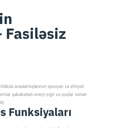
in
 Fasiləsiz
ildikdə avadanlıqlarınızı qoruyan və ehtiyat
emlər şəbəkədən enerji yığır və işıqlar sönən
ir.
s Funksiyaları