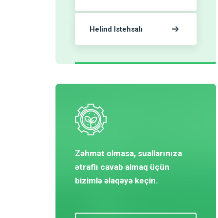
Helind Istehsalı
Zəhmət olmasa, suallarınıza
ətraflı cavab almaq üçün
bizimlə əlaqəyə keçin.