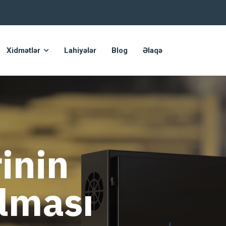
Xidmətlər
Lahiyələr
Blog
Əlaqə
inin
ılması