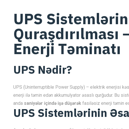
UPS Sistemlərin
Quraşdırılması –
Enerji Təminatı
UPS Nədir?
UPS (Uninterruptible Power Supply) – elektrik enerjisi kəs
enerji ilə təmin edən akkumulyator əsaslı qurğudur. Bu sist
anda
saniyələr içində işə düşərək
fasiləsiz enerji təmin ed
UPS Sistemlərinin Əsa