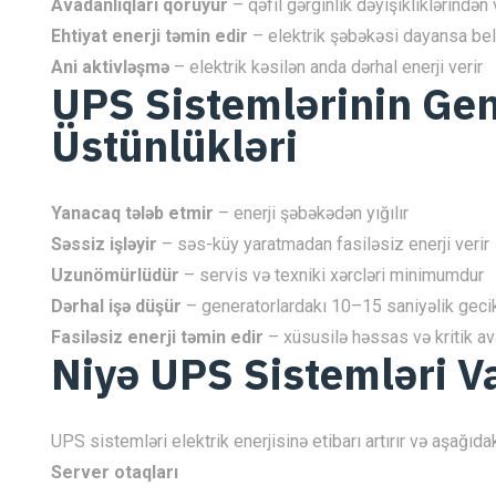
Avadanlıqları qoruyur
– qəfil gərginlik dəyişikliklərində
Ehtiyat enerji təmin edir
– elektrik şəbəkəsi dayansa belə 
Ani aktivləşmə
– elektrik kəsilən anda dərhal enerji verir
UPS Sistemlərinin Gen
Üstünlükləri
Yanacaq tələb etmir
– enerji şəbəkədən yığılır
Səssiz işləyir
– səs-küy yaratmadan fasiləsiz enerji verir
Uzunömürlüdür
– servis və texniki xərcləri minimumdur
Dərhal işə düşür
– generatorlardakı 10–15 saniyəlik gec
Fasiləsiz enerji təmin edir
– xüsusilə həssas və kritik av
Niyə UPS Sistemləri V
UPS sistemləri elektrik enerjisinə etibarı artırır və aşağıd
Server otaqları