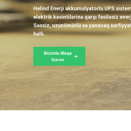
Helind Enerji akkumulyatorlu UPS sisteml
elektrik kəsintilərinə qarşı fasiləsiz ener
Səssiz, uzunömürlü və yanacaq sərfiyyat
həlli.
Bizimlə Əlaqə
Qurun