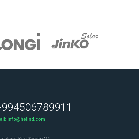
+994506789911
ail:
info@helind.com
məli qəs. Bakı-Şamaxı M4.