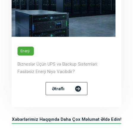
Enerji
Bizneslər Üçün UPS və Backup Sistemləri:
Fasiləsiz Enerji Niyə Vacibdir?
Ətraflı
Xəbərlərimiz Haqqında Daha Çox Məlumat Əldə Edin!