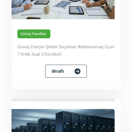
Günəş Panelləri
Günəş Enerjisi Şirkəti Seçərkən Aldanmamaq Üçün
7 Kritik Sual (Checklist)
Ətraflı