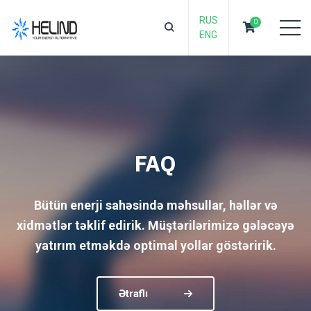
RUS
0
ENG
FAQ
Bütün enerji sahəsində məhsullar, həllər və
xidmətlər təklif edirik. Müştərilərimizə gələcəyə
yatırım etməkdə optimal yollar göstəririk.
Ətraflı