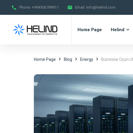
Phone:
+994506789911
Email:
info@helind.com
Home Page
Helind
Home Page
Blog
Energy
Bizneslər Üçün UP