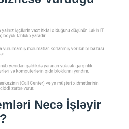
n yalnız işçilərin vaxt itkisi olduğunu düşünür. Lakin İT
 üç böyük təhlükə yaradır:
 vurulmamış məlumatlar, korlanmış verilənlər bazası
ər.
sönüb yenidən gəldikdə yaranan yüksək gərginlik
rləri və kompüterlərin qida bloklarını yandırır.
rkəzinin (Call Center) və ya müştəri xidmətlərinin
ciddi zərbə vurur.
mləri Necə İşləyir
r?