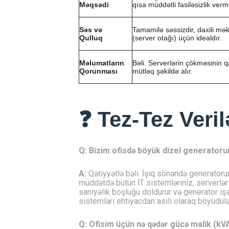
Məqsədi
qısa müddətli fasiləsizlik verm
Səs və
Tamamilə səssizdir, daxili mə
Qulluq
(server otağı) üçün idealdır.
Məlumatların
Bəli. Serverlərin çökməsinin q
Qorunması
mütləq şəkildə alır.
❓ Tez-Tez Veri
Q: Bizim ofisdə böyük dizel generator
A:
Qətiyyətlə bəli. İşıq sönəndə generatoru
müddətdə bütün İT sistemləriniz, serverlə
saniyəlik boşluğu doldurur və generator i
sistemləri ehtiyacdan asılı olaraq böyüdülə,
Q: Ofisim üçün nə qədər gücə malik (k