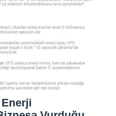
 öz elektron infrastrukturunu necə qorumalıdır?
əyi) cihazları enerji kəsilən anda 0 millisaniyə
önməsinin qarşısını alır.
eneratorlar uzunmüddətli enerji üçün, UPS
ədər keçən o kritik "10 saniyəlik qaranlıq"da
una bilər.
yi:
UPS sadəcə enerji vermir, həm də şəbəkədən
ltaj) tənzimləyərək bahalı İT avadanlıqlarının
Bir saatlıq server dayanmasının şirkətə vurduğu
şdırılma xərcindən qat-qat çoxdur.
 Enerji
 Biznesə Vurduğu