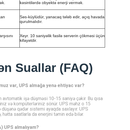
ək.
kəsintilərdə obyektə enerji vermək.
kan
Səs-küylüdür, yanacaq tələb edir, açıq havada
qurulmalıdır.
arşısını
Xeyr. 10 saniyəlik fasilə serverin çökməsi üçün
kifayətdir.
lən Suallar (FAQ)
umuz var, UPS almağa yenə ehtiyac var?
n avtomatik işə düşməsi 10-15 saniyə çəkir. Bu qısa
riniz və kompüterləriniz sönür. UPS məhz o 15
şə düşənə qədər sistemi ayaqda saxlayır. UPS
 hətta saatlarla da enerjini təmin edə bilər.
VA) UPS almalıyam?