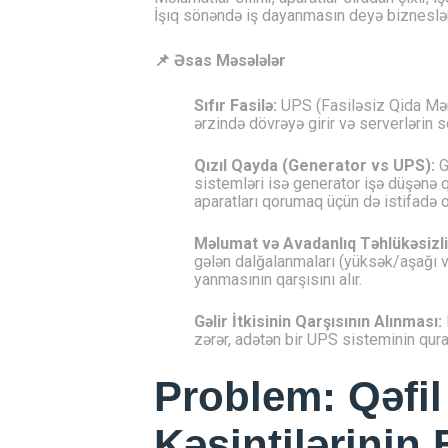
İşıq sönəndə iş dayanmasın deyə bizneslər
📌 Əsas Məsələlər
Sıfır Fasilə:
UPS (Fasiləsiz Qida Mənb
ərzində dövrəyə girir və serverlərin s
Qızıl Qayda (Generator vs UPS):
G
sistemləri isə generator işə düşənə q
aparatları qorumaq üçün də istifadə ol
Məlumat və Avadanlıq Təhlükəsizli
gələn dalğalanmaları (yüksək/aşağı vo
yanmasının qarşısını alır.
Gəlir İtkisinin Qarşısının Alınması:
zərər, adətən bir UPS sisteminin qura
Problem: Qəfil
Kəsintilərinin