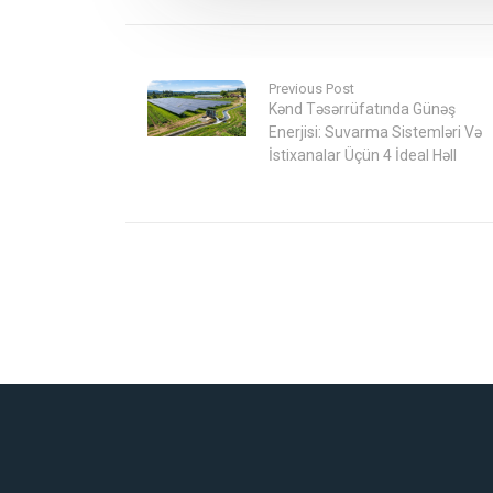
Previous Post
Kənd Təsərrüfatında Günəş
Enerjisi: Suvarma Sistemləri Və
İstixanalar Üçün 4 İdeal Həll