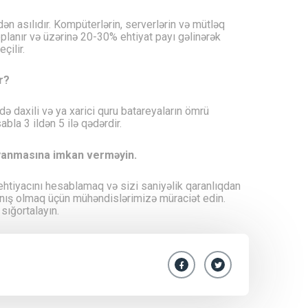
ən asılıdır. Kompüterlərin, serverlərin və mütləq
toplanır və üzərinə 20-30% ehtiyat payı gəlinərək
çilir.
r?
ə daxili və ya xarici quru batareyaların ömrü
abla 3 ildən 5 ilə qədərdir.
dayanmasına imkan verməyin.
i ehtiyacını hesablamaq və sizi saniyəlik qaranlıqdan
anış olmaq üçün mühəndislərimizə müraciət edin.
sığortalayın.