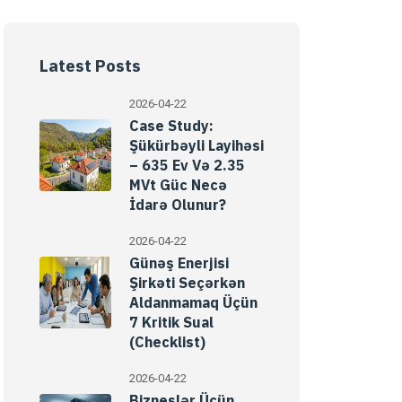
Latest Posts
2026-04-22
Case Study:
Şükürbəyli Layihəsi
– 635 Ev Və 2.35
MVt Güc Necə
İdarə Olunur?
2026-04-22
Günəş Enerjisi
Şirkəti Seçərkən
Aldanmamaq Üçün
7 Kritik Sual
(Checklist)
2026-04-22
Bizneslər Üçün