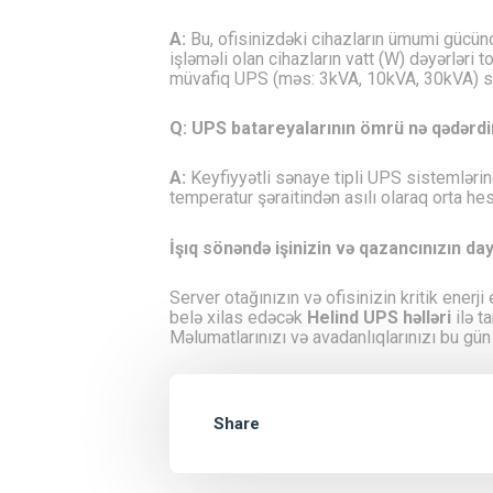
A:
Bu, ofisinizdəki cihazların ümumi gücünd
işləməli olan cihazların vatt (W) dəyərləri 
müvafiq UPS (məs: 3kVA, 10kVA, 30kVA) se
Q: UPS batareyalarının ömrü nə qədərdi
A:
Keyfiyyətli sənaye tipli UPS sistemlərind
temperatur şəraitindən asılı olaraq orta hes
İşıq sönəndə işinizin və qazancınızın 
Server otağınızın və ofisinizin kritik enerj
belə xilas edəcək
Helind UPS həlləri
ilə t
Məlumatlarınızı və avadanlıqlarınızı bu gün 
Share