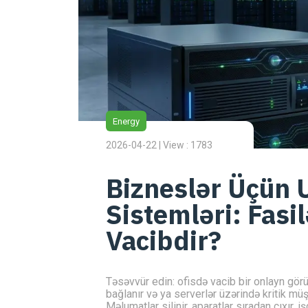
Energy
2026-04-22 | View : 1783
Bizneslər Üçün 
Sistemləri: Fasil
Vacibdir?
Təsəvvür edin: ofisdə vacib bir onlayn gör
bağlanır və ya serverlər üzərində kritik müştə
Məlumatlar silinir, aparatlar sıradan çıxır, 