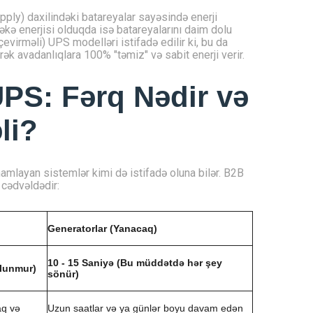
ply) daxilindəki batareyalar sayəsində enerji
əkə enerjisi olduqda isə batareyalarını daim dolu
çevirməli) UPS modelləri istifadə edilir ki, bu da
ək avadanlıqlara 100% "təmiz" və sabit enerji verir.
PS: Fərq Nədir və
li?
amamlayan sistemlər kimi də istifadə oluna bilər. B2B
 cədvəldədir:
Generatorlar (Yanacaq)
10 - 15 Saniyə (Bu müddətdə hər şey
olunmur)
sönür)
aq və
Uzun saatlar və ya günlər boyu davam edən