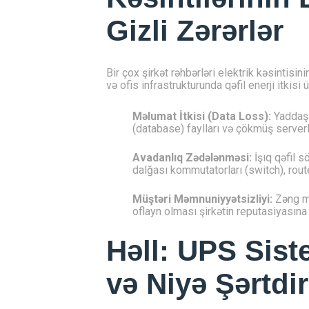
Gizli Zərərlər
Bir çox şirkət rəhbərləri elektrik kəsintisini
və ofis infrastrukturunda qəfil enerji itkisi
Məlumat İtkisi (Data Loss):
Yaddaşa
(database) faylları və çökmüş serverl
Avadanlıq Zədələnməsi:
İşıq qəfil 
dalğası kommutatorları (switch), route
Müştəri Məmnuniyyətsizliyi:
Zəng mə
oflayn olması şirkətin reputasiyasına 
Həll: UPS Siste
və Niyə Şərtdi