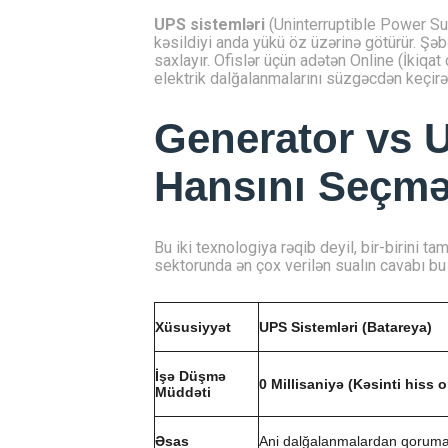
UPS sistemləri
(Uninterruptible Power Sup
kəsildiyi anda yükü öz üzərinə götürür. Şəb
saxlayır. Ofislər üçün adətən Online (İkiqat 
elektrik dalğalanmalarını süzgəcdən keçirər
Generator vs U
Hansını Seçmə
Bu iki texnologiya rəqib deyil, bir-birini t
sektorunda ən çox verilən sualın cavabı bu
Xüsusiyyət
UPS Sistemləri (Batareya)
İşə Düşmə
0 Millisaniyə (Kəsinti hiss 
Müddəti
Əsas
Ani dalğalanmalardan qorum