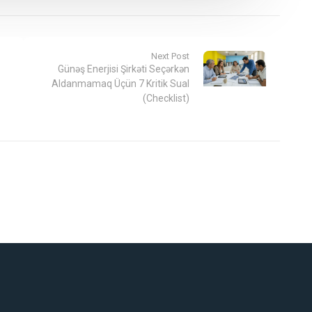
Next Post
Günəş Enerjisi Şirkəti Seçərkən
Aldanmamaq Üçün 7 Kritik Sual
(Checklist)