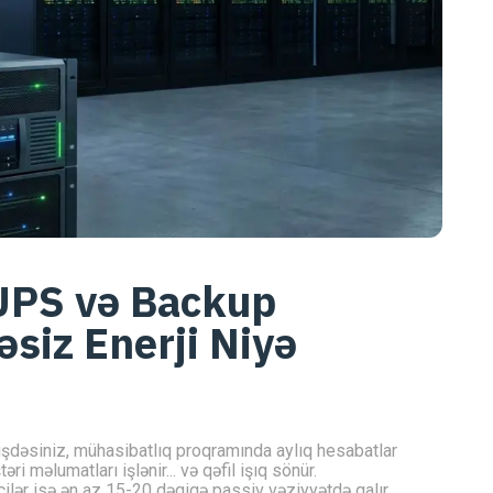
UPS və Backup
əsiz Enerji Niyə
üşdəsiniz, mühasibatlıq proqramında aylıq hesabatlar
ri məlumatları işlənir... və qəfil işıq sönür.
işçilər isə ən az 15-20 dəqiqə passiv vəziyyətdə qalır.