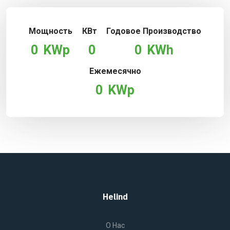
Мощность
КВт
Годовое Производство
0
KWp
0
0
KWh
Ежемесячно
0
KWp
Helind
O Нас