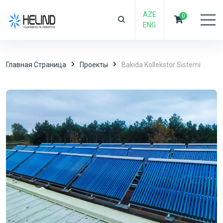
AZE
0
ENG
Главная Страница
Проекты
Bakıda Kollekstor Sistemi