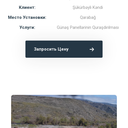
Клиент:
Şükürbəyli Kəndi
Место Установки:
Qarabağ
Услуги:
Günəş Panellərinin Quraşdırılması
Запросить Цену