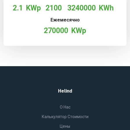
2.1
KWp
2100
3240000
KWh
Ежемесячно
270000
KWp
Helind
O Нас
Калькулятор Стоимости
Цены