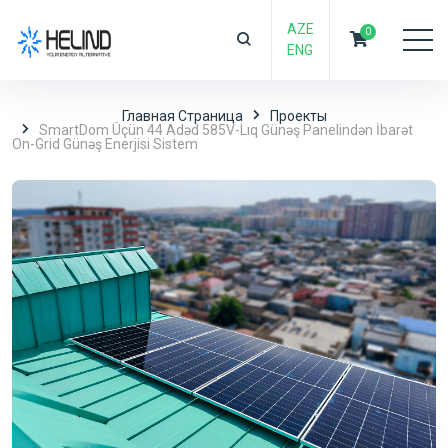
AZE
0
ENG
Главная Страница
Проекты
SmartDom Üçün 44 Adəd 585V-Lıq Günəş Panelindən İbarət
On-Grid Günəş Enerjisi Sistem