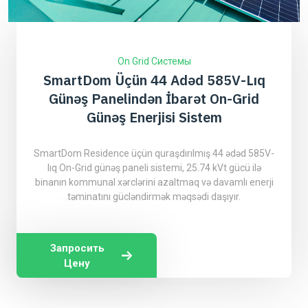
On Grid Системы
SmartDom Üçün 44 Adəd 585V-Lıq
Günəş Panelindən İbarət On-Grid
Günəş Enerjisi Sistem
SmartDom Residence üçün quraşdırılmış 44 ədəd 585V-
lıq On-Grid günəş paneli sistemi, 25.74 kVt gücü ilə
binanın kommunal xərclərini azaltmaq və davamlı enerji
təminatını gücləndirmək məqsədi daşıyır.
Запросить
Цену