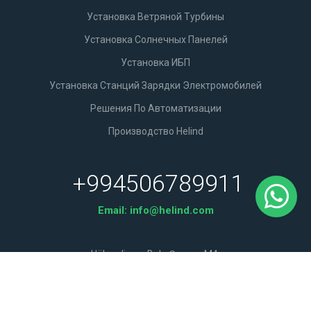
Установка Ветряной Турбины
Установка Солнечных Панелей
Установка ИБП
Установка Станций Зарядки Электромобилей
Решения По Автоматизации
Производство Helind
+994506789911
Email:
info@helind.com
Hökməli qəs. Bakı-Şamaxı M4.
Проложить Маршрут