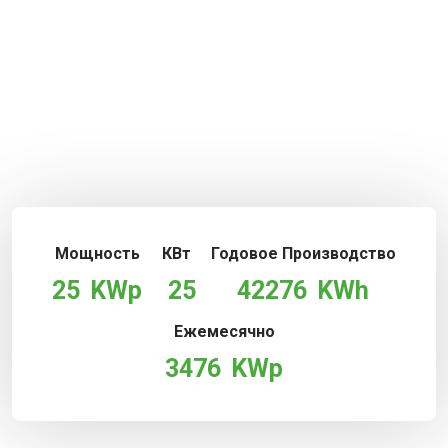
Мощность
КВт
Годовое Производство
25
KWp
25
42276
KWh
Ежемесячно
3476
KWp