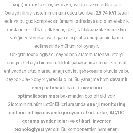
bağlı) model
üzrə işləyəcək şəkildə dizayn edilmişdir.
Quraşdırılmış sistemin ümumi gücü təqribən
25.74 kVt
təşkil
edir və bu güc kompleksin ümumi istifadəyə aid olan elektrik
xərclərinin – liftlər, pilləkan işıqları, təhlükəsizlik kameraları,
yanğın sistemləri və digər ortaq sahə enerjilərinin təmin
edilməsində mühüm rol oynayır.
On-grid texnologiyası sayəsində sistem istehsal etdiyi
enerjini birbaşa binanın elektrik şəbəkəsinə ötürür. İstehsal
ehtiyacdan artıq olarsa, enerji dövlət şəbəkəsinə ötürülə və bu
sayədə əlavə dəyər yaradıla bilər. Bu yanaşma həm
davamlı
enerji istehsalı
, həm də
xərclərin
optimallaşdırılması
baxımından çox effektivdir.
Sistemin mühüm üstünlükləri arasında
enerji monitorinq
sistemi
,
istiliyə davamlı qoruyucu strukturlar
,
AC/DC
qoruma avadanlıqları
və
etibarlı inverter
texnologiyası
yer alır. Bu komponentlər, həm enerji