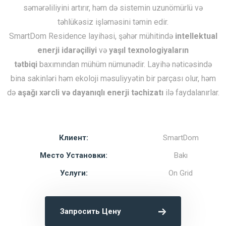
səmərəliliyini artırır, həm də sistemin uzunömürlü və
təhlükəsiz işləməsini təmin edir.
SmartDom Residence layihəsi, şəhər mühitində
intellektual
enerji idarəçiliyi
və
yaşıl texnologiyaların
tətbiqi
baxımından mühüm nümunədir. Layihə nəticəsində
bina sakinləri həm ekoloji məsuliyyətin bir parçası olur, həm
də
aşağı xərcli və dayanıqlı enerji təchizatı
ilə faydalanırlar.
Клиент:
SmartDom
Место Установки:
Bakı
Услуги:
On Grid
Запросить Цену