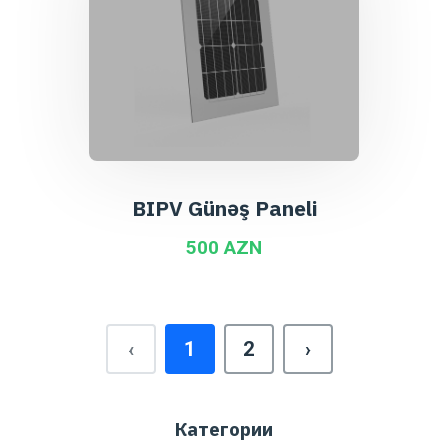
BIPV Günəş Paneli
500 AZN
‹
1
2
›
Категории