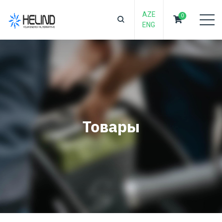
AZE
0
ENG
Товары