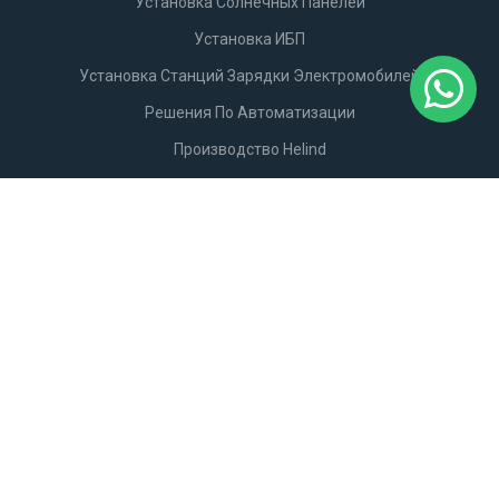
Установка Солнечных Панелей
Установка ИБП
Установка Станций Зарядки Электромобилей
Решения По Автоматизации
Производство Helind
+994506789911
Email:
info@helind.com
Hökməli qəs. Bakı-Şamaxı M4.
Проложить Маршрут