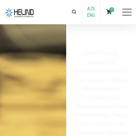
AZE
0
ENG
Установка
ИБП
Helind Energy
предлагает
аккумуляторные ИБП-
системы, которые
обеспечивают
бесперебойное
электропитание при
отключениях. Тихое,
долговечное и не
требующее топлива